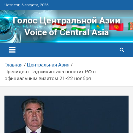
Перейти
Четверг, 6 августа, 2026
к
контенту
Голос Центральной Азии
Voice of Central Asia
Главная
Центральная Азия
Президент Таджикистана посетит РФ с
официальным визитом 21-22 ноября