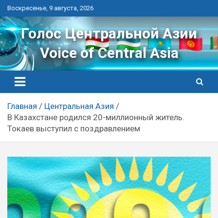
Перейти
Воскресенье, 9 августа, 2026
к
контенту
Голос Центральной Азии
Voice of Central Asia
Главная
Центральная Азия
В Казахстане родился 20-миллионный житель.
Токаев выступил с поздравлением