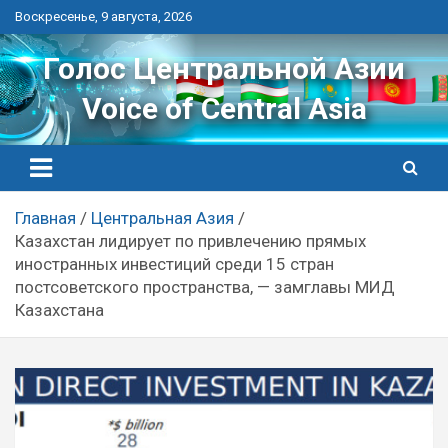
Перейти
Воскресенье, 9 августа, 2026
к
контенту
Голос Центральной Азии
Voice of Central Asia
Главная
Центральная Азия
Казахстан лидирует по привлечению прямых
иностранных инвестиций среди 15 стран
постсоветского пространства, — замглавы МИД
Казахстана