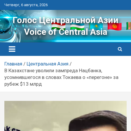
Перейти
Четверг, 6 августа, 2026
к
контенту
Голос Центральной Азии
Voice of Central Asia
Главная
Центральная Азия
В Казахстане уволили зампреда Нацбанка,
усомнившегося в словах Токаева о «перегоне» за
рубеж $13 млрд