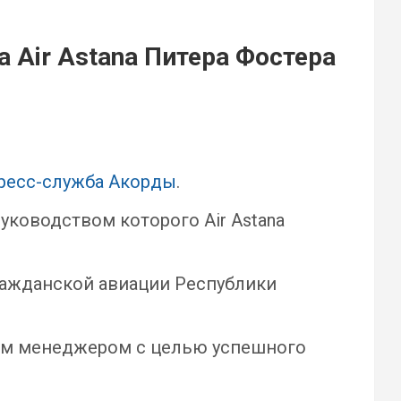
 Air Astana Питера Фостера
ресс-служба Акорды
.
ководством которого Air Astana
гражданской авиации Республики
им менеджером с целью успешного