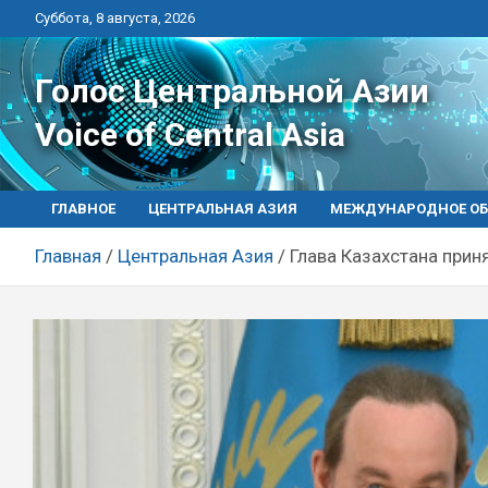
Перейти
Суббота, 8 августа, 2026
к
контенту
Голос Центральной Азии
Voice of Central Asia
ГЛАВНОЕ
ЦЕНТРАЛЬНАЯ АЗИЯ
МЕЖДУНАРОДНОЕ ОБ
Главная
Центральная Азия
Глава Казахстана прин