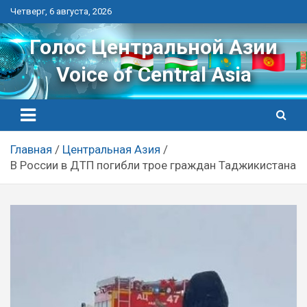
Перейти
Четверг, 6 августа, 2026
к
контенту
Голос Центральной Азии
Voice of Central Asia
Главная
Центральная Азия
В России в ДТП погибли трое граждан Таджикистана