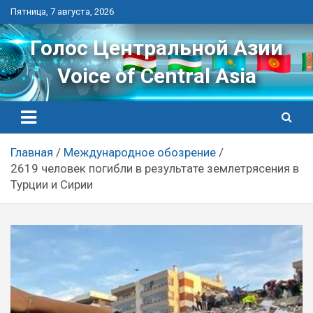
Перейти
Пятница, 7 августа, 2026
к
контенту
Голос Центральной Азии
Voice of Central Asia
Главная
Международное обозрение
2619 человек погибли в результате землетрясения в
Турции и Сирии