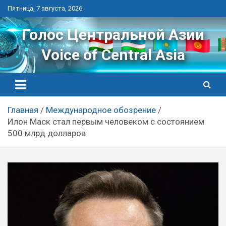
Перейти
Пятница, 7 августа, 2026
к
контенту
Голос Центральной Азии
Voice of Central Asia
Главная
Международное обозрение
Илон Маск стал первым человеком с состоянием
500 млрд долларов