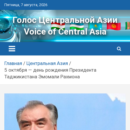
Перейти
Пятница, 7 августа, 2026
к
контенту
Голос Центральной Азии
Voice of Central Asia
Главная
Центральная Азия
5 октября — день рождения Президента
Таджикистана Эмомали Рахмона