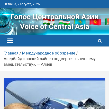
Перейти
Пятница, 7 августа, 2026
к
контенту
Голос Центральной Азии
Voice of Central Asia
Главная
Международное обозрение
Азербайджанский лайнер подвергся «внешнему
вмешательству», — Алиев