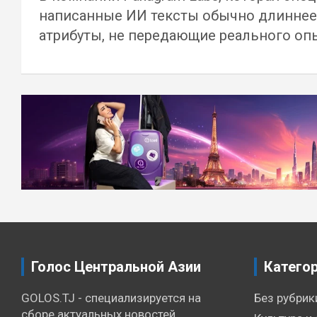
написанные ИИ тексты обычно длиннее,
атрибуты, не передающие реального оп
Навигация
по
записям
Голос Центральной Азии
Катего
GOLOS.TJ - специализируется на
Без рубрик
сборе актуальных новостей,