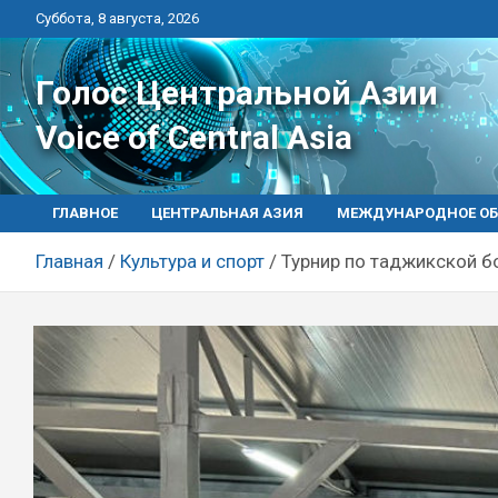
Перейти
Суббота, 8 августа, 2026
к
контенту
Голос Центральной Азии
Voice of Central Asia
ГЛАВНОЕ
ЦЕНТРАЛЬНАЯ АЗИЯ
МЕЖДУНАРОДНОЕ ОБ
Главная
Культура и спорт
Турнир по таджикской б