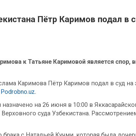
екистана Пётр Каримов подал в с
римова к Татьяне Каримовой является спор, 
лама Каримова Пётр Каримов подал в суд на 
т
Podrobno.uz
.
 назначено на 26 июня в 10:00 в Яккасарайс
 Верховного суда Узбекистана. Рассмотрение
 брака с Натальей Кучми, которая была доче