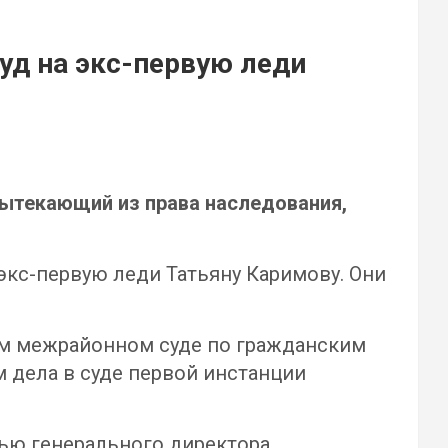
уд на экс-первую леди
вытекающий из права наследования,
экс-первую леди Татьяну Каримову. Они
ком межрайонном суде по гражданским
м дела в суде первой инстанции
рью генерального директора