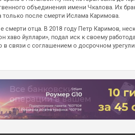
венного объединения имени Чкалова. Их брак
 только после смерти Ислама Каримова.
е смерти отца. В 2018 году Петр Каримов, не
 хаво йуллари», подал иск к своему работода
то в связи с соглашением о досрочном урегул