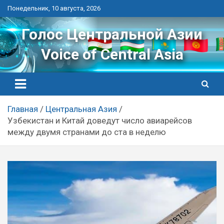
Перейти
Понедельник, 10 августа, 2026
к
контенту
Голос Центральной Азии
Voice of Central Asia
Главная
Центральная Азия
Узбекистан и Китай доведут число авиарейсов
между двумя странами до ста в неделю