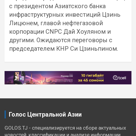
с президентом Азиатского банка
инфраструктурных инвестиций Цзинь
Лицюнем, главой нефтегазовой
корпорации CNPC Дай Хоуляном и
другими. Ожидаются переговоры с
председателем КНР Си Цзиньпином.
Навигация
по
записям
Голос Центральной Азии
GOLOS.TJ - специализируется на сборе актуальных
новостей, классификации и анализе информации,