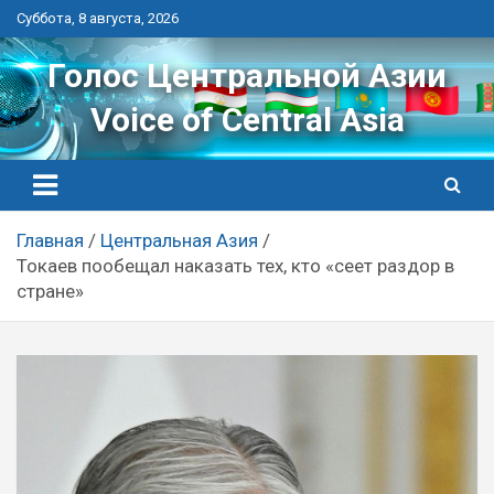
Перейти
Суббота, 8 августа, 2026
к
контенту
Голос Центральной Азии
Voice of Central Asia
Главная
Центральная Азия
Токаев пообещал наказать тех, кто «сеет раздор в
стране»