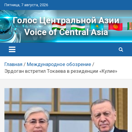
Перейти
Пятница, 7 августа, 2026
к
контенту
Голос Центральной Азии
Voice of Central Asia
Главная
Международное обозрение
Эрдоган встретил Токаева в резиденции «Кулие»