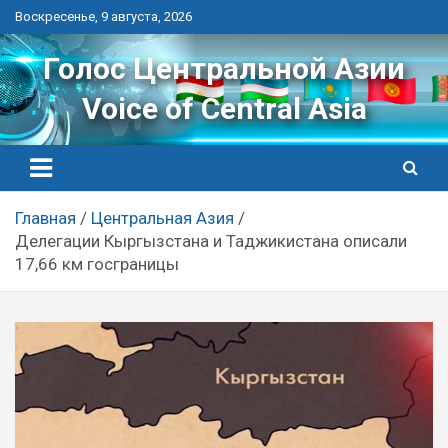
Перейти
Воскресенье, 9 августа, 2026
к
контенту
Голос Центральной Азии
Voice of Central Asia
Главная
Центральная Азия
Делегации Кыргызстана и Таджикистана описали
17,66 км госграницы