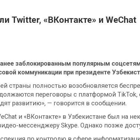
и Twitter, «ВКонтакте» и WeChat
анее заблокированным популярным соцсетям T
овой коммуникации при президенте Узбекиста
шей страны полностью возобновляется беспр
родолжаются переговоры с платформой TikTok, 
дят развитию», — говорится в сообщении.
, WeChat и «ВКонтакте» в Узбекистане был на 
 видео-мессенджеру Skype. Однако позже дост
инспекция по контролю в сфере информатизац