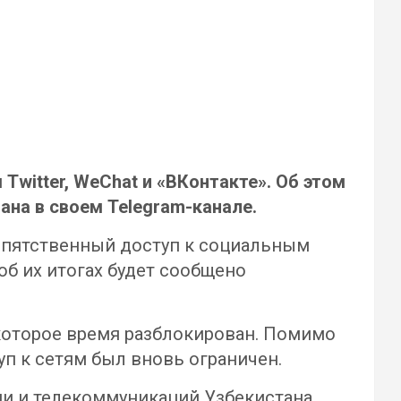
witter, WeChat и «ВКонтакте». Об этом
на в своем Telegram-канале.
епятственный доступ к социальным
об их итогах будет сообщено
некоторое время разблокирован. Помимо
уп к сетям был вновь ограничен.
ии и телекоммуникаций Узбекистана