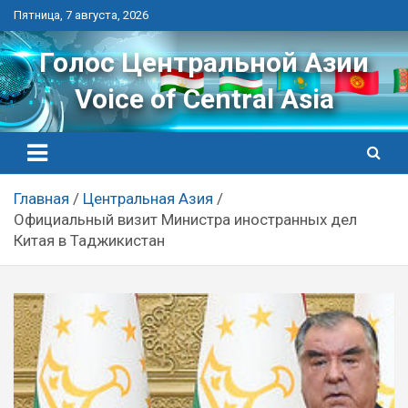
Перейти
Пятница, 7 августа, 2026
к
контенту
Голос Центральной Азии
Voice of Central Asia
Главная
Центральная Азия
Официальный визит Министра иностранных дел
Китая в Таджикистан