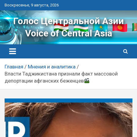
Перейти
Воскресенье, 9 августа, 2026
к
контенту
Голос Центральной Азии
Voice of Central Asia
Главная
Мнения и аналитика
Власти Таджикистана признали факт массовой
депортации афганских беженцев