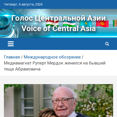
Перейти
Четверг, 6 августа, 2026
к
контенту
Голос Центральной Азии
Voice of Central Asia
Главная
Международное обозрение
Медиамагнат Руперт Мердок женился на бывшей
теще Абрамовича