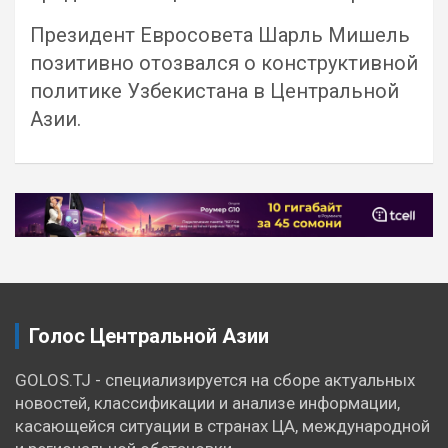
Президент Евросовета Шарль Мишель
позитивно отозвался о конструктивной
политике Узбекистана в Центральной
Азии.
Навигация
по
записям
Голос Центральной Азии
GOLOS.TJ - специализируется на сборе актуальных
новостей, классификации и анализе информации,
касающейся ситуации в странах ЦА, международной