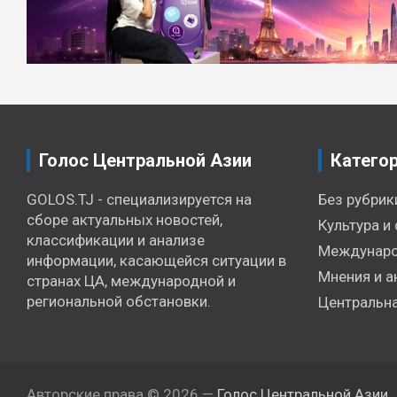
записям
Голос Центральной Азии
Катего
GOLOS.TJ - специализируется на
Без рубрик
сборе актуальных новостей,
Культура и 
классификации и анализе
Междунаро
информации, касающейся ситуации в
Мнения и а
странах ЦА, международной и
региональной обстановки.
Центральна
Авторские права © 2026 —
Голос Центральной Азии