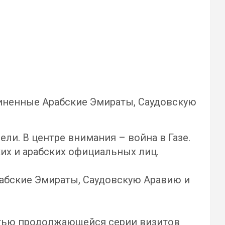
диненные Арабские Эмираты, Саудовскую
ли. В центре внимания – война в Газе.
ких и арабских официальных лиц.
рабские Эмираты, Саудовскую Аравию и
астью продолжающейся серии визитов