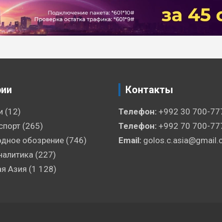
рии
Контакты
и
(12)
Телефон:
+992 30 700-77
спорт
(265)
Телефон:
+992 70 700-77
дное обозрение
(746)
Email:
golos.c.asia@gmail
налитика
(227)
я Азия
(1 128)