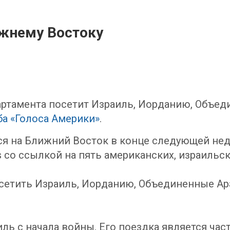
ижнему Востоку
партамента посетит Израиль, Иорданию, Объе
ба «Голоса Америки»
.
я на Ближний Восток в конце следующей неде
s со ссылкой на пять американских, израильс
осетить Израиль, Иорданию, Объединенные А
иль с начала войны. Его поездка является ч