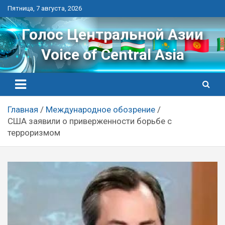
Перейти
Пятница, 7 августа, 2026
к
контенту
Голос Центральной Азии
Voice of Central Asia
Главная
Международное обозрение
США заявили о приверженности борьбе с
терроризмом