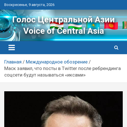
Перейти
Воскресенье, 9 августа, 2026
к
контенту
Голос Центральной Азии
Voice of Central Asia
Главная
Международное обозрение
Маск заявил, что посты в Twitter после ребрендинга
соцсети будут называться «иксами»