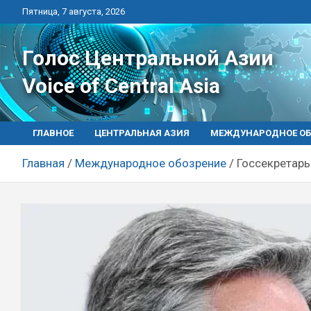
Перейти
Пятница, 7 августа, 2026
к
контенту
Голос Центральной Азии
Voice of Central Asia
ГЛАВНОЕ
ЦЕНТРАЛЬНАЯ АЗИЯ
МЕЖДУНАРОДНОЕ ОБ
Главная
Международное обозрение
Госсекретарь