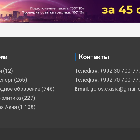
рии
Контакты
и
(12)
Телефон:
+992 30 700-77
спорт
(265)
Телефон:
+992 70 700-77
дное обозрение
(746)
Email:
golos.c.asia@gmail
налитика
(227)
я Азия
(1 128)