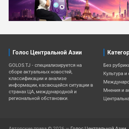
записям
Голос Центральной Азии
Катего
GOLOS.TJ - специализируется на
Без рубрик
сборе актуальных новостей,
Культура и 
классификации и анализе
Междунаро
информации, касающейся ситуации в
Мнения и а
странах ЦА, международной и
региональной обстановки.
Центральна
Авторские права © 2026 —
Голос Центральной Азии