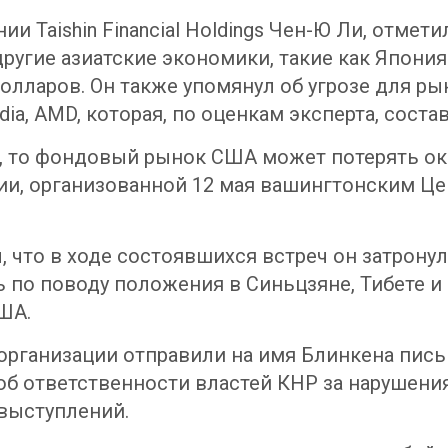
и Taishin Financial Holdings Чен-Ю Ли, отме
ругие азиатские экономики, такие как Япони
олларов. Он также упомянул об угрозе для р
idia, AMD, которая, по оценкам эксперта, сост
, то фондовый рынок США может потерять ок
ии, организованной 12 мая вашингтонским Ц
 что в ходе состоявшихся встреч он затронул
о поводу положения в Синьцзяне, Тибете и Г
ША.
организации отправили на имя Блинкена пись
б ответственности властей КНР за нарушения
выступлений.