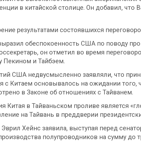
енции в китайской столице. Он добавил, что 
ение результатами состоявшихся переговоро
 выразил обеспокоенность США по поводу пр
оссекретарь, он отметил во время переговор
 Пекином и Тайбэем.
тий США недвусмысленно заявляли, что приня
 с Китаем основывалось на ожидании того, ч
трено в Законе об отношениях с Тайванем.
ия Китая в Тайваньском проливе является «г
ление на Тайвань в преддверии президентских
 Эврил Хейнс заявила, выступая перед сенат
производства полупроводников на сумму до т