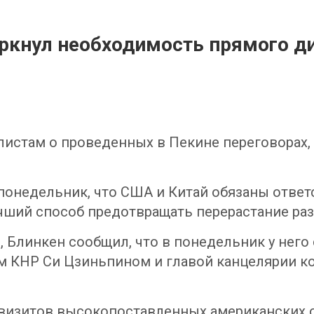
еркнул необходимость прямого 
алистам о проведенных в Пекине переговорах
 понедельник, что США и Китай обязаны отве
чший способ предотвращать перерастание ра
 Блинкен сообщил, что в понедельник у него
ем КНР Си Цзиньпином и главой канцелярии 
визитов высокопоставленных американских оф