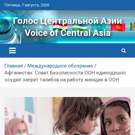
Перейти
Пятница, 7 августа, 2026
к
контенту
Голос Центральной Азии
Voice of Central Asia
Главная
Международное обозрение
Афганистан: Совет Безопасности ООН единодушно
осудил запрет талибов на работу женщин в ООН