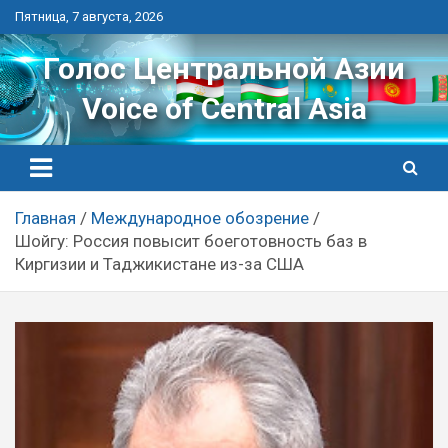
Перейти
Пятница, 7 августа, 2026
к
контенту
Голос Центральной Азии
Voice of Central Asia
Главная
Международное обозрение
Шойгу: Россия повысит боеготовность баз в
Киргизии и Таджикистане из-за США