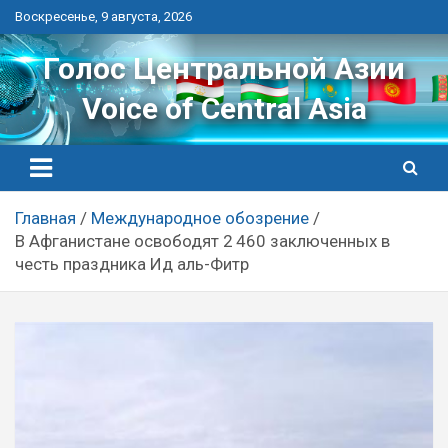
Перейти
Воскресенье, 9 августа, 2026
к
контенту
Голос Центральной Азии
Voice of Central Asia
Главная
Международное обозрение
В Афганистане освободят 2 460 заключенных в
честь праздника Ид аль-Фитр