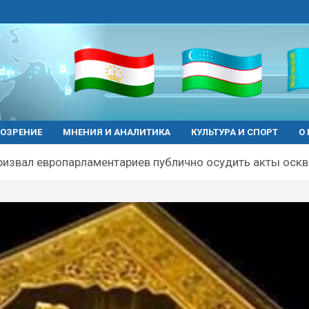
ОЗРЕНИЕ
МНЕНИЯ И АНАЛИТИКА
КУЛЬТУРА И СПОРТ
О
извал европарламентариев публично осудить акты оскв