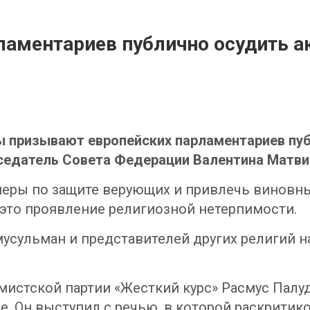
ламентариев публично осудить а
ы призывают европейских парламентариев пуб
едатель Совета Федерации Валентина Матвие
еры по защите верующих и привлечь виновных
это проявление религиозной нетерпимости.
усульман и представителей других религий н
мистской партии «Жесткий курс» Расмус Пал
. Он выступил с речью, в которой раскритико