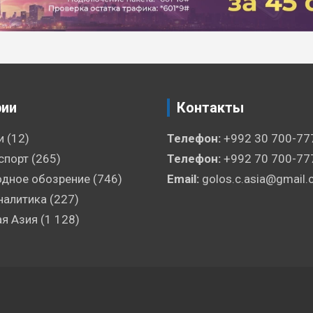
рии
Контакты
и
(12)
Телефон:
+992 30 700-77
спорт
(265)
Телефон:
+992 70 700-77
дное обозрение
(746)
Email:
golos.c.asia@gmail
налитика
(227)
я Азия
(1 128)