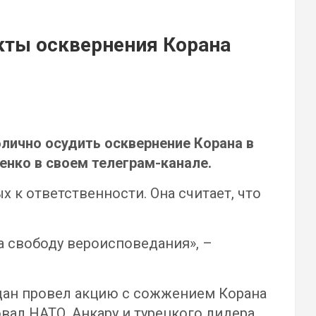
кты осквернения Корана
лично осудить осквернение Корана в
нко в своем телеграм-канале.
 к ответственности. Она считает, что
а свободу вероисповедания», –
удан провел акцию с сожжением Корана
вал НАТО, Анкару и турецкого лидера