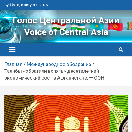
Перейти
Суббота, 8 августа, 2026
к
контенту
Голос Центральной Азии
Voice of Central Asia
Главная
Международное обозрение
Талибы «обратили вспять» десятилетний
экономический рост в Афганистане, — ООН