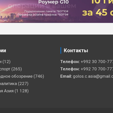
рии
Контакты
и
(12)
Телефон:
+992 30 700-77
спорт
(265)
Телефон:
+992 70 700-77
дное обозрение
(746)
Email:
golos.c.asia@gmail
налитика
(227)
я Азия
(1 128)