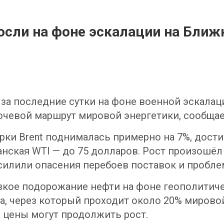
осли на фоне эскалации на Ближ
а последние сутки на фоне военной эскалаци
ючевой маршрут мировой энергетики, сообща
рки Brent поднималась примерно на 7%, дости
канская WTI — до 75 долларов. Рост произошёл
силили опасения перебоев поставок и пробле
зкое подорожание нефти на фоне геополитиче
а, через который проходит около 20% мирово
 цены могут продолжить рост.