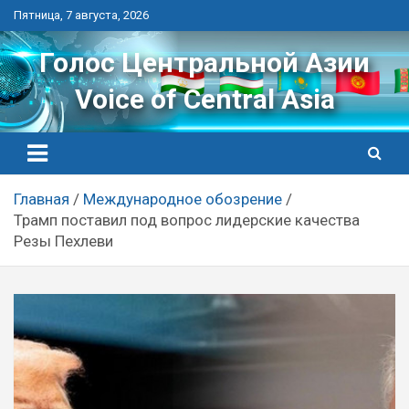
Перейти
Пятница, 7 августа, 2026
к
контенту
Голос Центральной Азии
Voice of Central Asia
Главная
Международное обозрение
Трамп поставил под вопрос лидерские качества
Резы Пехлеви