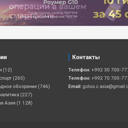
рии
Контакты
и
(12)
Телефон:
+992 30 700-77
спорт
(265)
Телефон:
+992 70 700-77
дное обозрение
(746)
Email:
golos.c.asia@gmail
налитика
(227)
я Азия
(1 128)