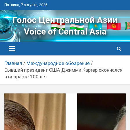
Перейти
Пятница, 7 августа, 2026
к
контенту
Голос Центральной Азии
Voice of Central Asia
Главная
Международное обозрение
Бывший президент США Джимми Картер скончался
в возрасте 100 лет