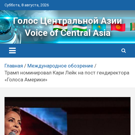
Перейти
Суббота, 8 августа, 2026
к
контенту
Голос Центральной Азии
Voice of Central Asia
Главная
Международное обозрение
Трамп номинировал Кари Лейк на пост гендиректора
«Голоса Америки»