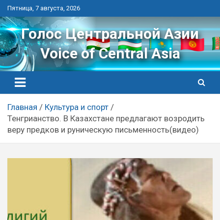
Перейти
Пятница, 7 августа, 2026
к
контенту
Голос Центральной Азии
Voice of Central Asia
Главная
Культура и спорт
Тенгрианство. В Казахстане предлагают возродить
веру предков и руническую письменность(видео)