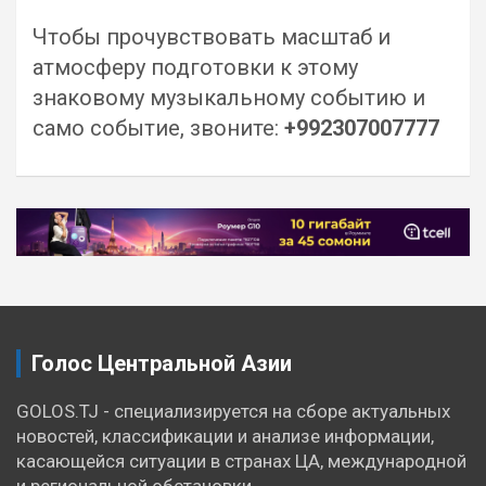
Чтобы прочувствовать масштаб и
атмосферу подготовки к этому
знаковому музыкальному событию и
само событие, звоните:
+992307007777
Навигация
по
записям
Голос Центральной Азии
GOLOS.TJ - специализируется на сборе актуальных
новостей, классификации и анализе информации,
касающейся ситуации в странах ЦА, международной
и региональной обстановки.