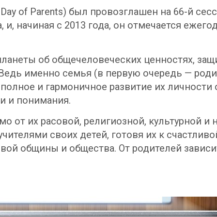
l Day of Parents) был провозглашен на 66-й с
, и, начиная с 2013 года, он отмечается ежег
ланеты об общечеловеческих ценностях, защи
Ведь именно семья (в первую очередь — роди
бы полное и гармоничное развитие их личност
и и понимания.
имо от их расовой, религиозной, культурной 
ителями своих детей, готовя их к счастливо
ой общины и общества. От родителей зависит 