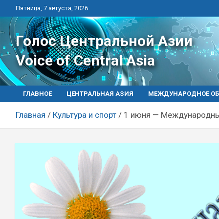
Перейти
Пятница, 7 августа, 2026
к
контенту
Голос Центральной Азии
Voice of Central Asia
ГЛАВНОЕ
ЦЕНТРАЛЬНАЯ АЗИЯ
МЕЖДУНАРОДНОЕ ОБ
Главная
Культура и спорт
1 июня — Международны