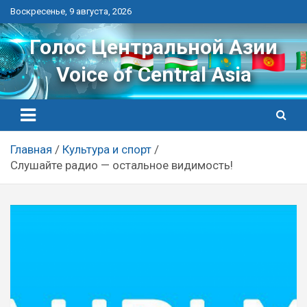
Перейти
Воскресенье, 9 августа, 2026
к
контенту
Голос Центральной Азии
Voice of Central Asia
Главная
Культура и спорт
Слушайте радио — остальное видимость!