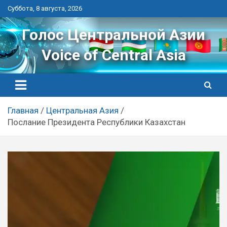
Перейти
Суббота, 8 августа, 2026
к
контенту
Голос Центральной Азии
Voice of Central Asia
Главная
Центральная Азия
Послание Президента Республики Казахстан