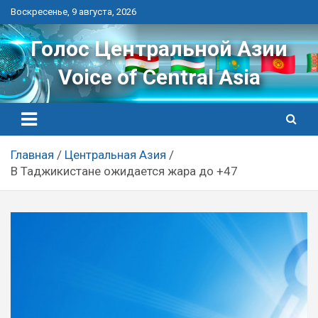
Перейти
Воскресенье, 9 августа, 2026
к
контенту
Голос Центральной Азии
Voice of Central Asia
Главная
Центральная Азия
В Таджикистане ожидается жара до +47