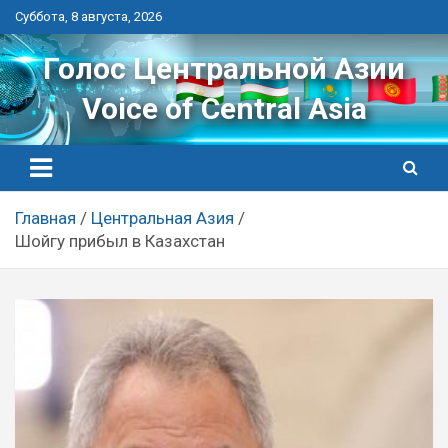
Перейти
Суббота, 8 августа, 2026
к
контенту
Голос Центральной Азии
Voice of Central Asia
Главная
Центральная Азия
Шойгу прибыл в Казахстан