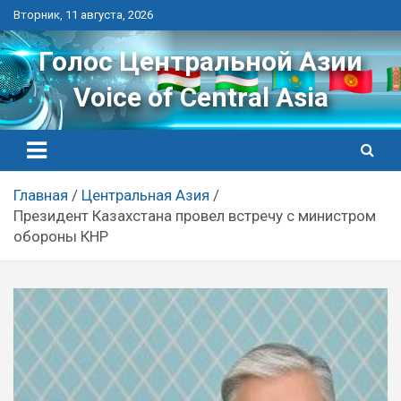
Перейти
Вторник, 11 августа, 2026
к
контенту
Голос Центральной Азии
Voice of Central Asia
Главная
Центральная Азия
Президент Казахстана провел встречу с министром
обороны КНР