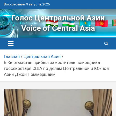
Перейти
Воскресенье, 9 августа, 2026
к
контенту
Голос Центральной Азии
Voice of Central Asia
Главная
Центральная Азия
В Кыргызстан прибыл заместитель помощника
госсекретаря США по делам Центральной и Южной
Азии Джон Поммершайм