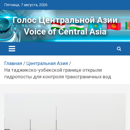
Перейти
Пятница, 7 августа, 2026
к
контенту
Голос Центральной Азии
Voice of Central Asia
Главная
Центральная Азия
На таджикско-узбекской границе открыли
гидропосты для контроля трансграничных вод