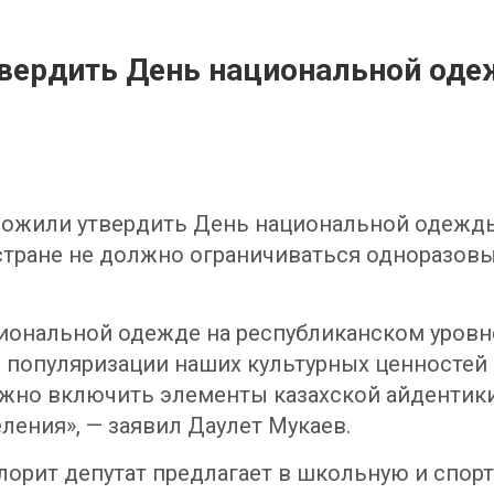
твердить День национальной од
ожили утвердить День национальной одежды в
тране не должно ограничиваться одноразов
иональной одежде на республиканском уровн
я популяризации наших культурных ценностей
нужно включить элементы казахской айдентик
ения», — заявил Даулет Мукаев.
лорит депутат предлагает в школьную и спор