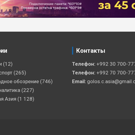
рии
Контакты
и
(12)
Телефон:
+992 30 700-77
спорт
(265)
Телефон:
+992 70 700-77
дное обозрение
(746)
Email:
golos.c.asia@gmail
налитика
(227)
я Азия
(1 128)