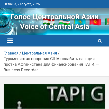
Перейти
Пятница, 7 августа, 2026
к
контенту
Голос Центральной Азии
Voice of Central Asia
Главная
Центральная Азия
Туркменистан попросил США ослабить санкции
против Афганистана для финансирования ТАПИ, —
Business Recorder