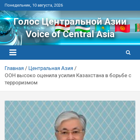
Перейти
Понедельник, 10 августа, 2026
к
контенту
Голос Центральной Азии
Voice of Central Asia
Главная
Центральная Азия
ООН высоко оценила усилия Казахстана в борьбе с
терроризмом