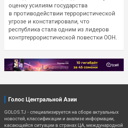
оценку усилиям государства
в противодействии террористической
угрозе и констатировали, что
республика стала одним из лидеров
контртеррористической повестки ООН.
Навигация
по
записям
Голос Центральной Азии
GOLOS.TJ - специализируется на сборе актуальных
новостей, классификации и анализе информации,
касающейся ситуации в странах ЦА, международной