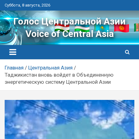
Перейти
Суббота, 8 августа, 2026
к
контенту
Голос Центральной Азии
Voice of Central Asia
Главная
Центральная Азия
Таджикистан вновь войдет в Объединенную
энергетическую систему Центральной Азии